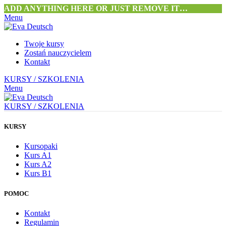
ADD ANYTHING HERE OR JUST REMOVE IT…
Menu
Twoje kursy
Zostań nauczycielem
Kontakt
KURSY / SZKOLENIA
Menu
KURSY / SZKOLENIA
KURSY
Kursopaki
Kurs A1
Kurs A2
Kurs B1
POMOC
Kontakt
Regulamin