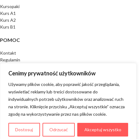
Kursopaki
Kurs A1
Kurs A2
Kurs B1
POMOC
Kontakt
Regulamin
Polityka prywatności
Cenimy prywatność użytkowników
EVA POZA NIEMIECKIM
Używamy plików cookie, aby poprawić jakość przeglądania,
wyświetlać reklamy lub treści dostosowane do
O mnie
indywidualnych potrzeb użytkowników oraz analizować ruch
Eva Sławińska
Amazonia Reset
na stronie. Kliknięcie przycisku „Akceptuj wszystkie” oznacza
zgodę na wykorzystywanie przez nas plików cookie.
© 2026
Eva Deutsch
. All rights reserved
Dostosuj
Odrzucać
Akceptuj wszystko