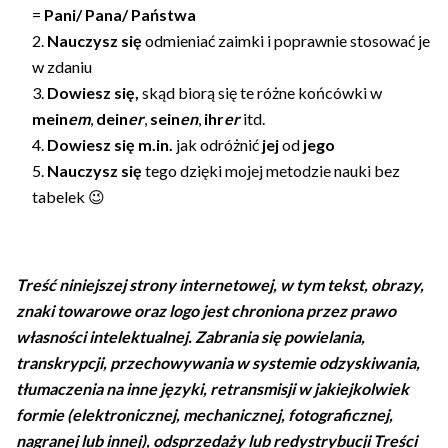
=
Pani/ Pana/ Państwa
Nauczysz się
odmieniać zaimki i poprawnie stosować je
w zdaniu
Dowiesz się,
skąd biorą się te różne końcówki w
mein
em
,
dein
er
,
sein
en
,
ihr
er
itd.
Dowiesz się m.in.
jak odróżnić
jej
od
jego
Nauczysz się
tego dzięki mojej metodzie nauki bez
tabelek 😉
Treść niniejszej strony internetowej, w tym tekst, obrazy,
znaki towarowe oraz logo jest chroniona przez prawo
własności intelektualnej. Zabrania się powielania,
transkrypcji, przechowywania w systemie odzyskiwania,
tłumaczenia na inne języki, retransmisji w jakiejkolwiek
formie (elektronicznej, mechanicznej, fotograficznej,
nagranej lub innej), odsprzedaży lub redystrybucji Treści