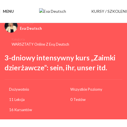
KURSY / SZKOLEN
MENU
Instruktor
Eva Deutsch
Kategoria
WARSZTATY Online Z Evą Deutsch
3-dniowy intensywny kurs „Zaimki
dzierżawcze”: sein, ihr, unser itd.
Dożywotnio
Wszystkie Poziomy
11 Lekcja
0 Testów
16 Kursantów