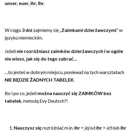
unser, euer, ihr, Ihr.
W ciągu
3 dni
zajmiemy się „
Zaimkami dzierżawczymi
” w
języku niemieckim.
Jeżeli
nie rozróżniasz zaimków dzierżawczych i w ogóle
nie wiesz, jak się do tego zabrać…
…to jesteś w dobrym miejscu, ponieważ na tych warsztatach
NIE BĘDZIE ŻADNYCH TABELEK
.
Bo i po co, jeżeli
można nauczyć się ZAIMKÓW bez
tabelek
, metodą Evy Deutsch?!
Nauczysz się
rozróżniać m.in.
ihr
=
jej
od
ihr
=
ich
lub
Ihr