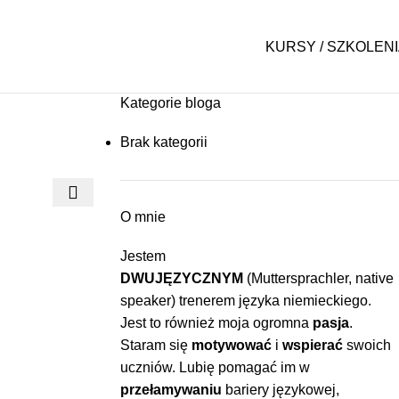
KURSY / SZKOLEN
Kategorie bloga
Brak kategorii
O mnie
Jestem
DWUJĘZYCZNYM
(
Muttersprachler, native
speaker
) trenerem języka niemieckiego.
Jest to również moja ogromna
pasja
.
Staram się
motywować
i
wspierać
swoich
uczniów. Lubię pomagać im w
przełamywaniu
bariery językowej,