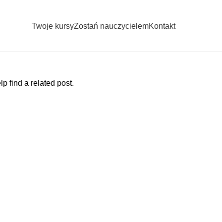
Twoje kursy
Zostań nauczycielem
Kontakt
p find a related post.